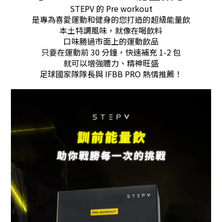
STEPV 的 Pre workout
是
專為喜愛運動和健身的您打造的超級能量飲
本土
特調風味
，就像在喝
飲料
口味勝過市面上的運動飲品
只要在運動前 30 分鐘，快速補充 1-2 包
就可以增強體力、精神旺盛
足球
國家隊隊長與
IFBB PRO
熱情推薦！