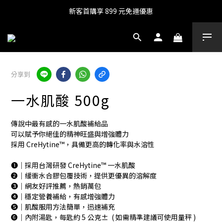
新客首購享 899 元免運優惠
分享到
一水肌酸 500g
傳說中最有感的一水肌酸補給品
可以賦予你絕佳的精神旺盛與增強體力
採用 CreHytine™，具備更高的轉化率與水溶性
❶｜採用台灣研發 CreHytine™ 一水肌酸
❷｜緩衝水合膠包覆技術，提供更優異的溶解度
❸｜網友好評推薦，熱銷萬包
❹｜穩定營養補給，有感增強體力
❺｜肌酸服用方法簡單，迅速補充
❻｜內附湯匙，每匙約 5 公克±  ( 如需精準建議可使用量秤 )