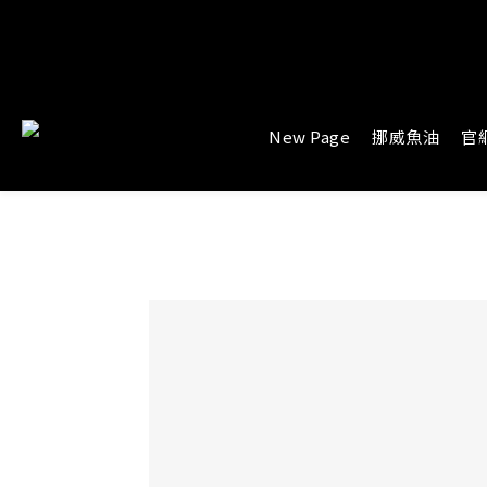
New Page
挪威魚油
官