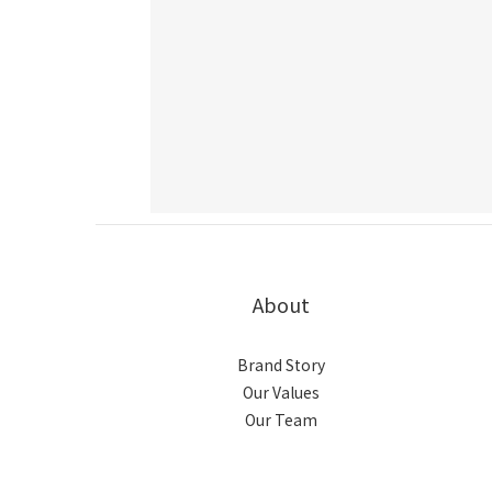
About
Brand Story
Our Values
Our Team