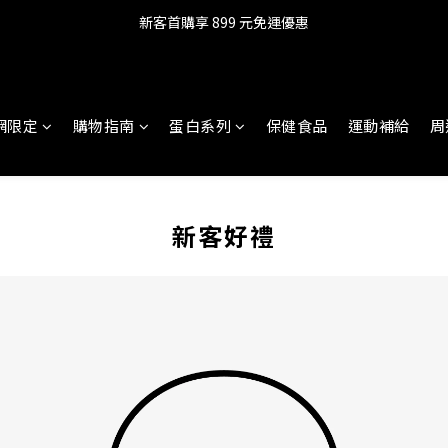
新客首購享 899 元免運優惠
網限定
購物指南
蛋白系列
保健食品
運動補給
周
新客好禮