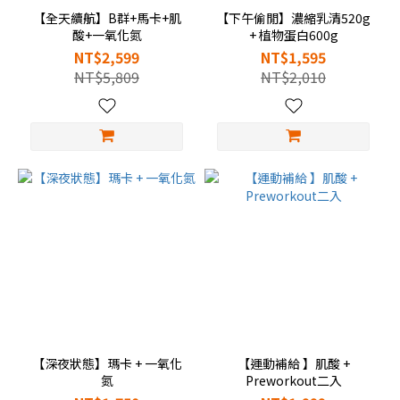
【全天續航】B群+馬卡+肌
【下午偷閒】濃縮乳清520g
酸+一氧化氮
+ 植物蛋白600g
NT$2,599
NT$1,595
NT$5,809
NT$2,010
【深夜狀態】瑪卡 + 一氧化
【運動補給 】肌酸 +
氮
Preworkout二入