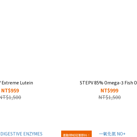
 Extreme Lutein
STEPV 85% Omega-3 Fish O
NT$959
NT$999
NT$1,500
NT$1,500
運動領域冠軍原料！