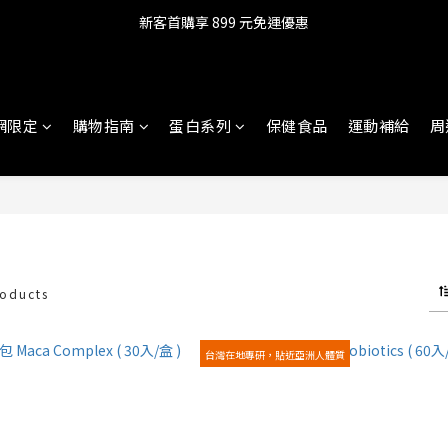
新客首購享 899 元免運優惠
網限定
購物指南
蛋白系列
保健食品
運動補給
周
roducts
台灣在地專研，貼近亞洲人體質