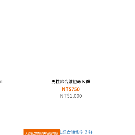
il
男性綜合維他命 B 群
NT$750
NT$1,000
天然配方養顏美容超有感