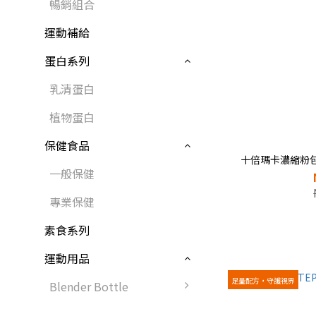
暢銷組合
運動補給
蛋白系列
乳清蛋白
植物蛋白
保健食品
十倍瑪卡濃縮粉包 Ma
一般保健
專業保健
素食系列
運動用品
足量配方，守護視界
Blender Bottle