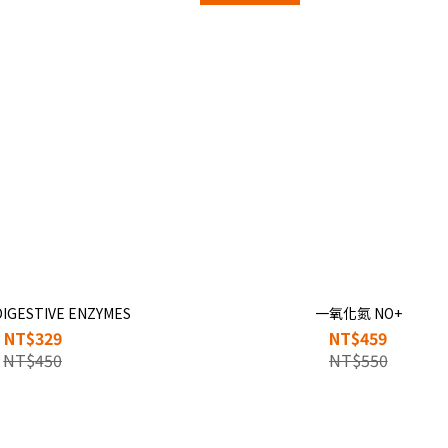
GESTIVE ENZYMES
一氧化氮 NO+
NT$329
NT$459
NT$450
NT$550