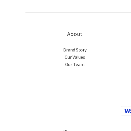
About
Brand Story
Our Values
Our Team